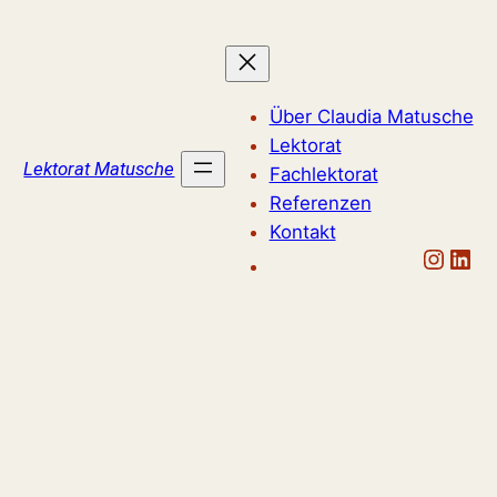
Zum
Inhalt
springen
Über Claudia Matusche
Lektorat
Lektorat Matusche
Fachlektorat
Referenzen
Kontakt
Claudia Matusche b
Claudia Matusc