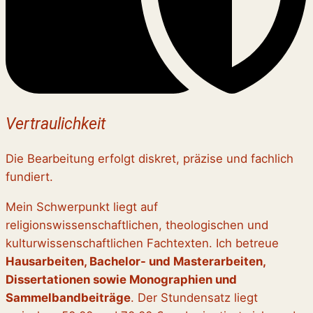
Vertraulichkeit
Die Bearbeitung erfolgt diskret, präzise und fachlich
fundiert.
Mein Schwerpunkt liegt auf
religionswissenschaftlichen, theologischen und
kulturwissenschaftlichen Fachtexten. Ich betreue
Hausarbeiten, Bachelor- und Masterarbeiten,
Dissertationen sowie Monographien und
Sammelbandbeiträge
. Der Stundensatz liegt