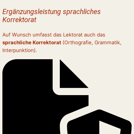
Ergänzungsleistung sprachliches
Korrektorat
Auf Wunsch umfasst das Lektorat auch das
sprachliche Korrektorat
(Orthografie, Grammatik,
Interpunktion).